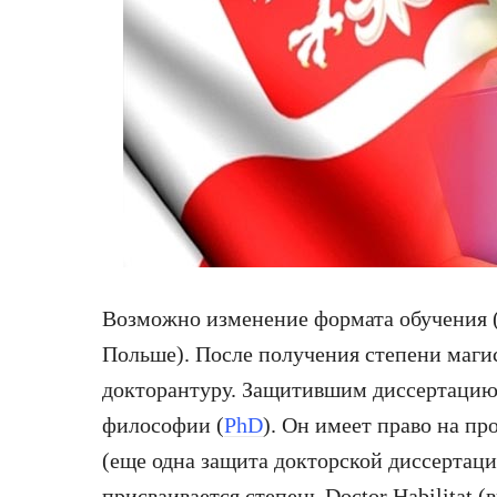
Возможно изменение формата обучения (
Польше). После получения степени маги
докторантуру. Защитившим диссертацию 
философии (
PhD
). Он имеет право на п
(еще одна защита докторской диссертац
присваивается степень Doctor Habilitat 