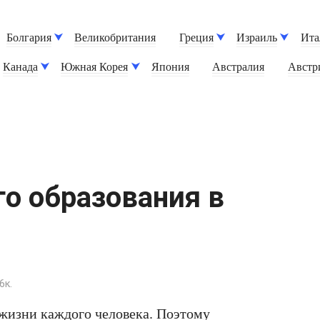
Болгария
Великобритания
Греция
Израиль
Ита
Канада
Южная Корея
Япония
Австралия
Австр
о образования в
6к.
 жизни каждого человека. Поэтому