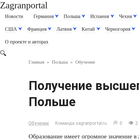
Zagranportal
Перейти
к
Новости
Германия
Польша
Испания
Чехия
контенту
США
Франция
Латвия
Китай
Черногория
О проекте и авторах
Главная
»
Польша
»
Обучение
Получение высшег
Польше
Обучение
Команда zagranportal.ru
0
2.
Образование имеет огромное значение в