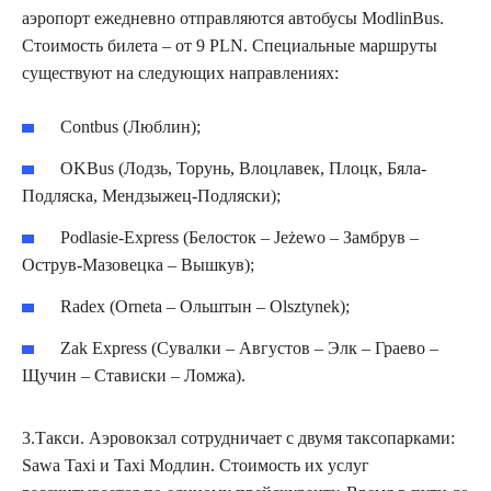
аэропорт ежедневно отправляются автобусы ModlinBus.
Стоимость билета – от 9 PLN. Специальные маршруты
существуют на следующих направлениях:
Contbus (Люблин);
OKBus (Лодзь, Торунь, Влоцлавек, Плоцк, Бяла-
Подляска, Мендзыжец-Подляски);
Podlasie-Express (Белосток – Jeżewo – Замбрув –
Острув-Мазовецка – Вышкув);
Radex (Orneta – Ольштын – Olsztynek);
Zak Express (Сувалки – Августов – Элк – Граево –
Щучин – Стависки – Ломжа).
3.Такси. Аэровокзал сотрудничает с двумя таксопарками:
Sawa Taxi и Taxi Модлин. Стоимость их услуг