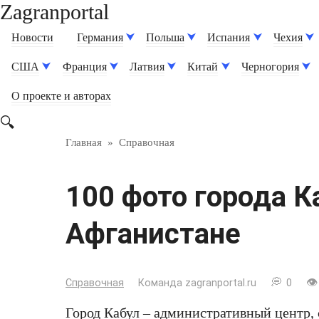
Zagranportal
Перейти
к
Новости
Германия
Польша
Испания
Чехия
контенту
США
Франция
Латвия
Китай
Черногория
О проекте и авторах
Главная
»
Справочная
100 фото города К
Афганистане
Справочная
Команда zagranportal.ru
0
Город Кабул
– административный центр, 