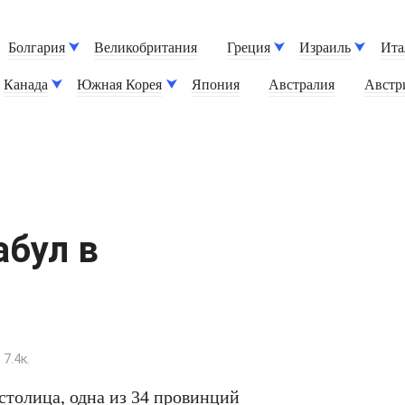
Болгария
Великобритания
Греция
Израиль
Ита
Канада
Южная Корея
Япония
Австралия
Австр
абул в
7.4к.
столица, одна из 34 провинций