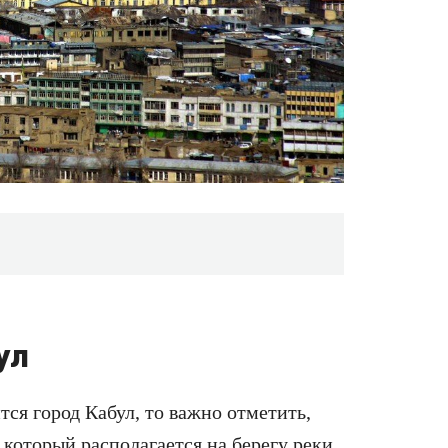
ул
ится город Кабул
, то важно отметить,
 который располагается на берегу реки