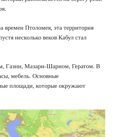
ря.
за времен Птоломея, эта территория
пустя несколько веков Кабул стал
м, Газни, Мазари-Шариом, Гератом. В
пасы, мебель. Основные
ные площади, которые окружают