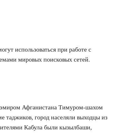
огут использоваться при работе с
темами мировых поисковых сетей.
я эмиром Афганистана Тимуром-шахом
е таджиков, город населяли выходцы из
жителями Кабула были кызылбаши,