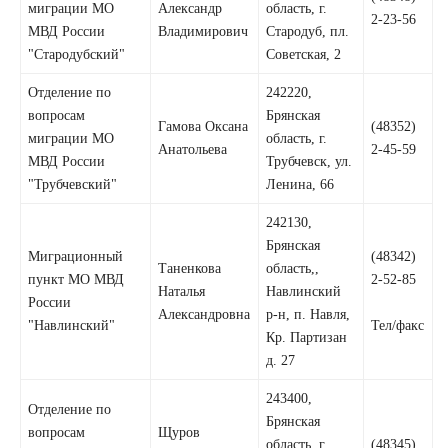
миграции МО
Александр
область, г.
2-23-56
МВД России
Владимирович
Стародуб, пл.
"Стародубский"
Советская, 2
Отделение по
242220,
вопросам
Брянская
Гамова Оксана
(48352)
миграции МО
область, г.
Анатольева
2-45-59
МВД России
Трубчевск, ул.
"Трубчевский"
Ленина, 66
242130,
Брянская
Миграционный
(48342)
Таненкова
область,,
пункт МО МВД
2-52-85
Наталья
Навлинский
России
Александровна
р-н, п. Навля,
"Навлинский"
Тел/факс
Кр. Партизан
д. 27
243400,
Отделение по
Брянская
вопросам
Щуров
область, г.
(48345)