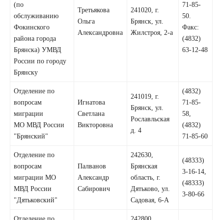
(по
71-85-
Третьякова
241020, г.
обслуживанию
50.
Ольга
Брянск, ул.
Фокинского
Факс:
Александровна
Жилстроя, 2-а
района города
(4832)
Брянска) УМВД
63-12-48
России по городу
Брянску
Отделение по
(4832)
241019, г.
вопросам
Игнатова
71-85-
Брянск, ул.
миграции
Светлана
58,
Рославльская
МО МВД России
Викторовна
(4832)
д. 4
"Брянский"
71-85-60
Отделение по
242630,
(48333)
вопросам
Палванов
Брянская
3-16-14,
миграции МО
Александр
область, г.
(48333)
МВД России
Сабирович
Дятьково, ул.
3-80-66
"Дятьковский"
Садовая, 6-А
Отделение по
242800,