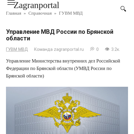
Zagranportal
Перейти
к
Главная
»
Справочная
»
ГУВМ МВД
контенту
Управление МВД России по Брянской
области
ГУВМ МВД
Команда zagranportal.ru
0
3.2к.
Управление Министерства внутренних дел Российской
Федерации по Брянской области (УМВД России по
Брянской области)