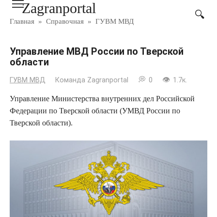
Zagranportal
Перейти
к
Главная
»
Справочная
»
ГУВМ МВД
контенту
Управление МВД России по Тверской
области
ГУВМ МВД
Команда Zagranportal
0
1.7к.
Управление Министерства внутренних дел Российской
Федерации по Тверской области (УМВД России по
Тверской области).