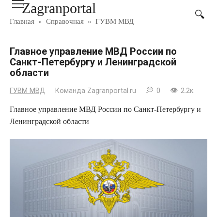
Zagranportal
Перейти
к
Главная
»
Справочная
»
ГУВМ МВД
контенту
Главное управление МВД России по
Санкт-Петербургу и Ленинградской
области
ГУВМ МВД
Команда Zagranportal.ru
0
2.2к.
Главное управление МВД России по Санкт-Петербургу и
Ленинградской области