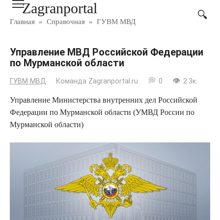
Zagranportal
Перейти
к
Главная
»
Справочная
»
ГУВМ МВД
контенту
Управление МВД Российской Федерации
по Мурманской области
ГУВМ МВД
Команда Zagranportal.ru
0
2.3к.
Управление Министерства внутренних дел Российской
Федерации по Мурманской области (УМВД России по
Мурманской области)