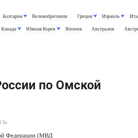
Болгария
Великобритания
Греция
Израиль
Ита
Канада
Южная Корея
Япония
Австралия
Австр
оссии по Омской
2.5к.
кой Федерации (МВД