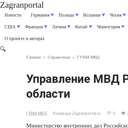
Zagranportal
Перейти
к
Новости
Германия
Польша
Испания
Чехия
контенту
США
Франция
Латвия
Китай
Черногория
О проекте и авторах
Главная
»
Справочная
»
ГУВМ МВД
Управление МВД Р
области
ГУВМ МВД
Команда Zagranportal.ru
0
Министерство внутренних дел Российс