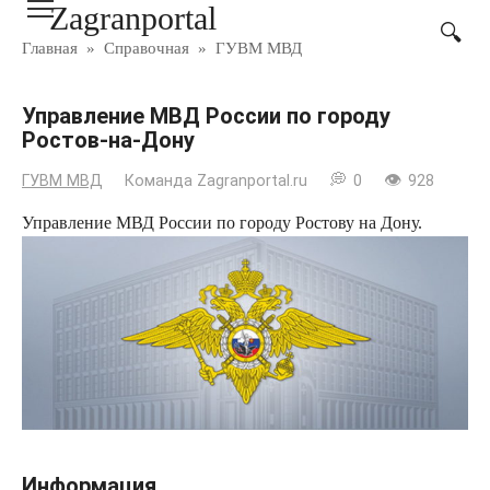
Zagranportal
Перейти
к
Главная
»
Справочная
»
ГУВМ МВД
контенту
Управление МВД России по городу
Ростов-на-Дону
ГУВМ МВД
Команда Zagranportal.ru
0
928
Управление МВД России по городу Ростову на Дону.
Информация