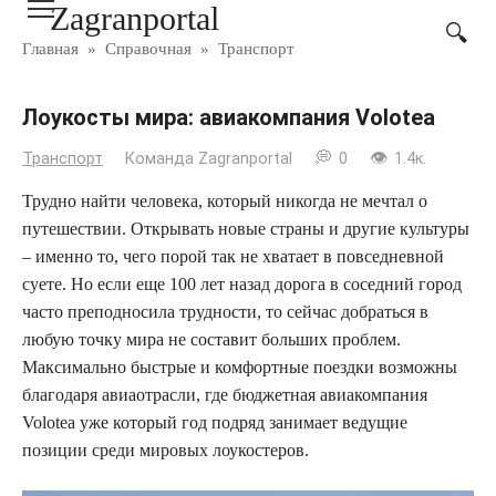
Zagranportal
Перейти
к
Главная
»
Справочная
»
Транспорт
контенту
Лоукосты мира: авиакомпания Volotea
Транспорт
Команда Zagranportal
0
1.4к.
Трудно найти человека, который никогда не мечтал о
путешествии. Открывать новые страны и другие культуры
– именно то, чего порой так не хватает в повседневной
суете. Но если еще 100 лет назад дорога в соседний город
часто преподносила трудности, то сейчас добраться в
любую точку мира не составит больших проблем.
Максимально быстрые и комфортные поездки возможны
благодаря авиаотрасли, где бюджетная авиакомпания
Volotea уже который год подряд занимает ведущие
позиции среди мировых лоукостеров.