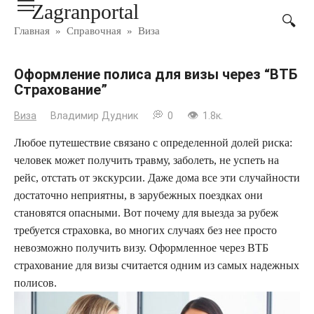
Zagranportal
Перейти
к
Главная
»
Справочная
»
Виза
контенту
Оформление полиса для визы через “ВТБ
Страхование”
Виза
Владимир Дудник
0
1.8к.
Любое путешествие связано с определенной долей риска:
человек может получить травму, заболеть, не успеть на
рейс, отстать от экскурсии. Даже дома все эти случайности
достаточно неприятны, в зарубежных поездках они
становятся опасными. Вот почему для выезда за рубеж
требуется страховка, во многих случаях без нее просто
невозможно получить визу. Оформленное через ВТБ
страхование для визы считается одним из самых надежных
полисов.