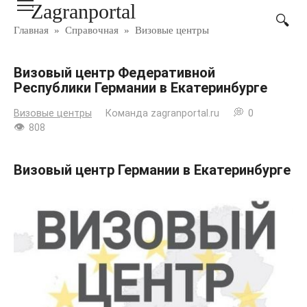
Zagranportal
Перейти
к
Главная
»
Справочная
»
Визовые центры
контенту
Визовый центр Федеративной
Республики Германии в Екатеринбурге
Визовые центры
Команда zagranportal.ru
0
808
Визовый центр Германии в Екатеринбурге