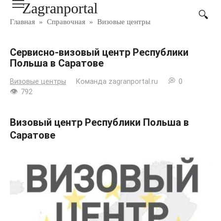
Zagranportal
Перейти
к
Главная
»
Справочная
»
Визовые центры
контенту
Сервисно-визовый центр Республики
Польша в Саратове
Визовые центры
Команда zagranportal.ru
0
792
Визовый центр Республики Польша в
Саратове