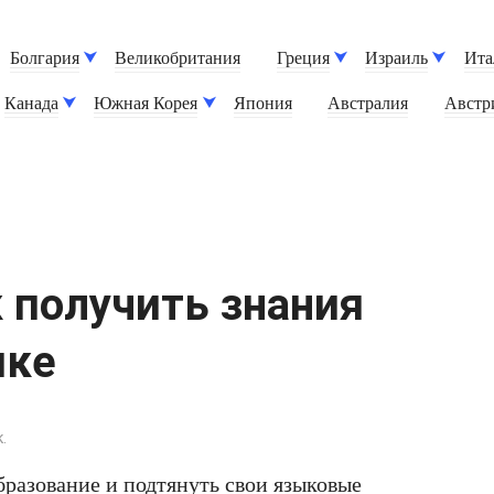
Болгария
Великобритания
Греция
Израиль
Ита
Канада
Южная Корея
Япония
Австралия
Австр
к получить знания
ыке
.
бразование и подтянуть свои языковые