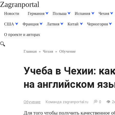
Zagranportal
Перейти
к
Новости
Германия
Польша
Испания
Чехия
контенту
США
Франция
Латвия
Китай
Черногория
О проекте и авторах
Главная
»
Чехия
»
Обучение
Учеба в Чехии: ка
на английском яз
Обучение
Команда zagranportal.ru
0
2к
Для того чтобы получить качественное о