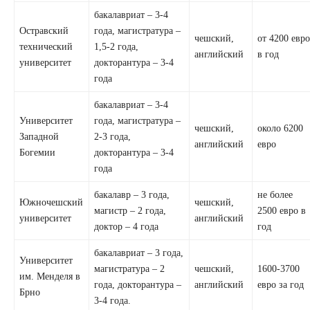
бакалавриат – 3-4
Остравский
года, магистратура –
чешский,
от 4200 евр
технический
1,5-2 года,
английский
в год
университет
докторантура – 3-4
года
бакалавриат – 3-4
Университет
года, магистратура –
чешский,
около 6200
Западной
2-3 года,
английский
евро
Богемии
докторантура – 3-4
года
бакалавр – 3 года,
не более
Южночешский
чешский,
магистр – 2 года,
2500 евро в
университет
английский
доктор – 4 года
год
бакалавриат – 3 года,
Университет
магистратура – 2
чешский,
1600-3700
им. Менделя в
года, докторантура –
английский
евро за год
Брно
3-4 года.