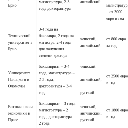
магистратура, 2-3
английский
Брно
магистратур
года докторантура
– от 3000
евро в год
3-4 года на
Технический
бакалавра, 2 года на
чешский,
от 800 евро
университет в
магистра, 2-4 года
английский
за год
Брно
для получения
степени доктора
бакалавриат – 3-4
чешский,
Университет
года, магистратура –
от 2500 евр
Палацкого в
2-3 года,
английский,
в год
Оломоуце
докторантура – 3-4
года
русский
бакалавриат – 3 года,
Высшая школа
чешский,
магистратура – 2
от 1800 евр
экономики в
английский,
года, докторантура –
в год
Праге
русский
2 года