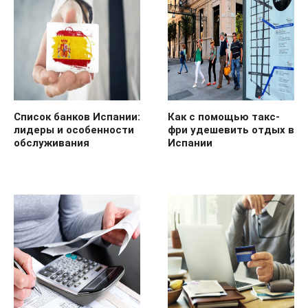
Список банков Испании:
Как с помощью такс-
лидеры и особенности
фри удешевить отдых в
обслуживания
Испании