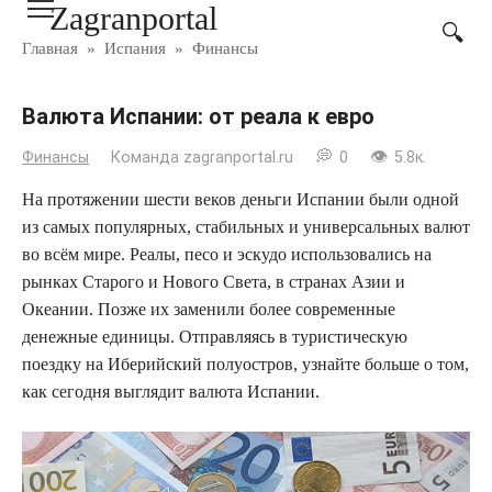
Zagranportal
Перейти
к
Главная
»
Испания
»
Финансы
контенту
Валюта Испании: от реала к евро
Финансы
Команда zagranportal.ru
0
5.8к.
На протяжении шести веков деньги Испании были одной
из самых популярных, стабильных и универсальных валют
во всём мире. Реалы, песо и эскудо использовались на
рынках Старого и Нового Света, в странах Азии и
Океании. Позже их заменили более современные
денежные единицы. Отправляясь в туристическую
поездку на Иберийский полуостров, узнайте больше о том,
как сегодня выглядит валюта Испании.