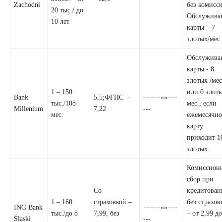
Zachodni
без комисс
20 тыс./ до
Обслужива
10 лет
карты – 7
злотых/мес
Обслужива
карты - 8
злотых /мес
1 – 150
или 0 злот
Bank
5,5;ФГПС -
-------«»----
тыс./108
мес., если
Millenium
7,22
---
мес.
ежемесячно
карту
приходит 1
злотых.
Комиссион
сбор при
Со
кредитова
1 – 160
страховкой –
без страхов
ING Bank
-------«»----
тыс./до 8
7,99, без
– от 2,99 д
Śląski
---