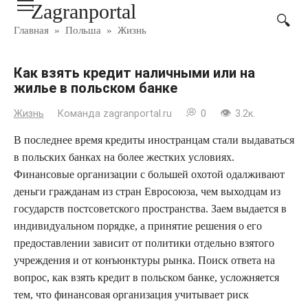
Zagranportal
Перейти
к
Главная
»
Польша
»
Жизнь
контенту
Как взять кредит наличными или на
жилье в польском банке
Жизнь
Команда zagranportal.ru
0
3.2к.
В последнее время кредиты иностранцам стали выдаваться
в польских банках на более жестких условиях.
Финансовые организации с большей охотой одалживают
деньги гражданам из стран Евросоюза, чем выходцам из
государств постсоветского пространства. Заем выдается в
индивидуальном порядке, а принятие решения о его
предоставлении зависит от политики отдельно взятого
учреждения и от конъюнктуры рынка. Поиск ответа на
вопрос, как взять кредит в польском банке, усложняется
тем, что финансовая организация учитывает риск