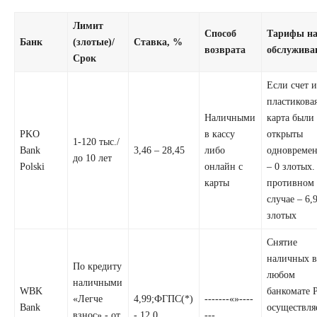
Лимит
Способ
Тарифы н
Банк
(злотые)/
Ставка, %
возврата
обслужива
Срок
Если счет 
пластикова
Наличными
карта были
PKO
в кассу
открыты
1-120 тыс./
Bank
3,46 – 28,45
либо
одновреме
до 10 лет
Polski
онлайн с
– 0 злотых.
карты
противном
случае – 6,
злотых
Снятие
наличных 
По кредиту
любом
наличными
WBK
банкомате 
«Легче
4,99;ФГПС(*)
-------«»----
Bank
осуществля
взнос» - от
- 12,0
---