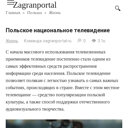
Zagranportal
Перейти
к
Главная
»
Польша
»
Жизнь
контенту
Польское национальное телевидение
Жизнь
Команда zagranportal.ru
0
3.1к.
С начала массового использования телевизионных
приемников телевидение постепенно стало одним из
самых эффективных средств распространения
информации среди населения. Польское телевидение
позволяет полякам с легкостью узнавать о самых важных
событиях, происходящих в стране. Вместе с этим местное
телевещание — средство популяризации польской
культуры, а также способ поддержки отечественного
аудиовизуального творчества.